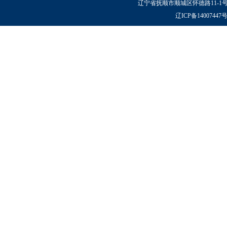
辽宁省抚顺市顺城区怀德路11-1号 邮政
辽ICP备14007447号