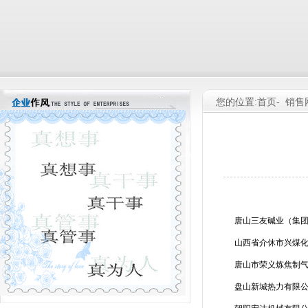
您的位置:首页-
销售
唐山三友碱业（集
山西省介休市兴煤
唐山市荣义炼焦制
盘山新城热力有限