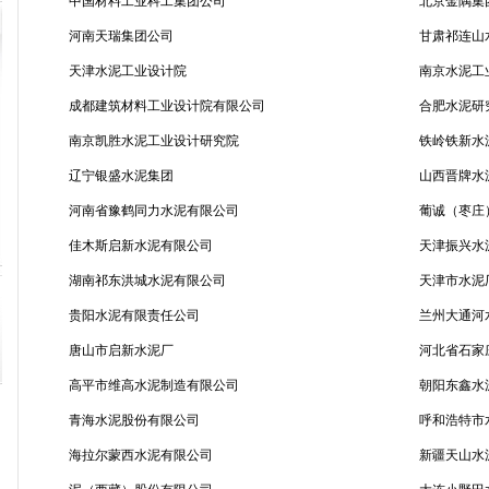
中国材料工业科工集团公司
北京金隅集
河南天瑞集团公司
甘肃祁连山
天津水泥工业设计院
南京水泥工
成都建筑材料工业设计院有限公司
合肥水泥研
南京凯胜水泥工业设计研究院
铁岭铁新水
辽宁银盛水泥集团
山西晋牌水
河南省豫鹤同力水泥有限公司
葡诚（枣庄
佳木斯启新水泥有限公司
天津振兴水
湖南祁东洪城水泥有限公司
天津市水泥
贵阳水泥有限责任公司
兰州大通河
唐山市启新水泥厂
河北省石家
高平市维高水泥制造有限公司
朝阳东鑫水
青海水泥股份有限公司
呼和浩特市
海拉尔蒙西水泥有限公司
新疆天山水