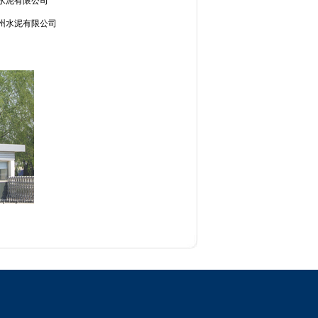
水泥有限公司
州水泥有限公司