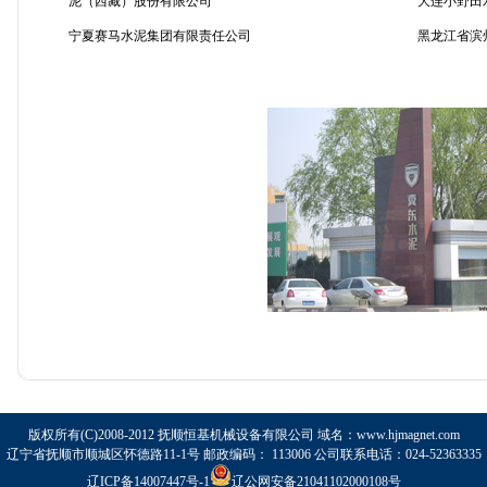
泥（西藏）股份有限公司
大连小野田
宁夏赛马水泥集团有限责任公司
黑龙江省滨
版权所有(C)2008-2012 抚顺恒基机械设备有限公司 域名：www.hjmagnet.com
辽宁省抚顺市顺城区怀德路11-1号 邮政编码： 113006 公司联系电话：024-52363335
辽ICP备14007447号-1
辽公网安备21041102000108号