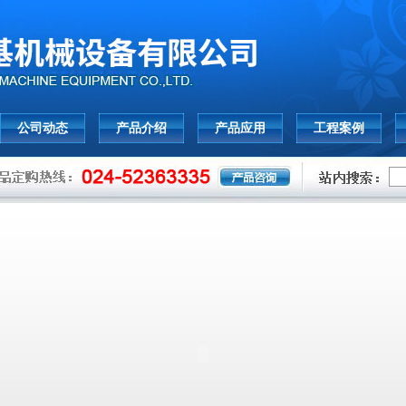
公司动态
产品介绍
产品应用
工程案例