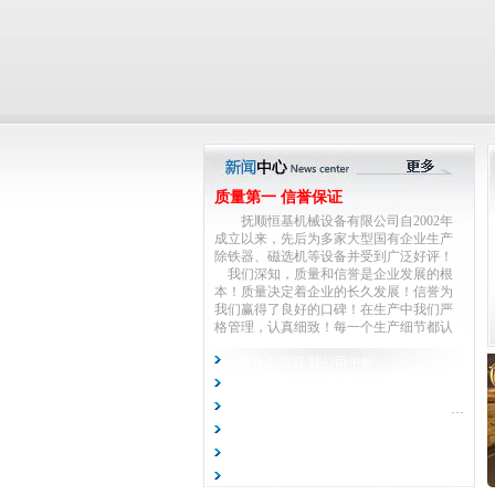
质量第一 信誉保证
抚顺恒基机械设备有限公司自2002年
成立以来，先后为多家大型国有企业生产
除铁器、磁选机等设备并受到广泛好评！
我们深知，质量和信誉是企业发展的根
本！质量决定着企业的长久发展！信誉为
我们赢得了良好的口碑！在生产中我们严
格管理，认真细致！每一个生产细节都认
真对待！不放过任何一个技术难题！对客
户反映的问题我们热心解决，宁可自己受
新建化工项目 我公司中标
损失，也不让客户为难！正是我们努力的
全自动智能电磁除铁器
付出，才得到了客户的认可！我们将继续
重庆钢铁公司二号新建高炉项目选用我公司产品
努力，以质量为生命，为客户提供热心服
抚顺恒基生产的除铁器销往伊朗
务！
我们恒基人所有的努力，都只为一个目
马来西亚钢铁厂使用我公司除铁器
的，生产高质量产品，竭诚为您服务！
承德钢铁公司钢渣处理生产线正式运行