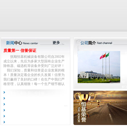
质量第一 信誉保证
抚
抚顺恒基机械设备有限公司自2002年
顺
成立以来，先后为多家大型国有企业生产
设
除铁器、磁选机等设备并受到广泛好评！
金
我们深知，质量和信誉是企业发展的根
璃
本！质量决定着企业的长久发展！信誉为
省
我们赢得了良好的口碑！在生产中我们严
坡
格管理，认真细致！每一个生产细节都认
鲜
真对待！不放过任何一个技术难题！对客
户反映的问题我们热心解决，宁可自己受
新建化工项目 我公司中标
此栏目暂无内容
损失，也不让客户为难！正是我们努力的
全自动智能电磁除铁器
付出，才得到了客户的认可！我们将继续
重庆钢铁公司二号新建高炉项目选用我公司产品
努力，以质量为生命，为客户提供热心服
抚顺恒基生产的除铁器销往伊朗
务！
我们恒基人所有的努力，都只为一个目
马来西亚钢铁厂使用我公司除铁器
的，生产高质量产品，竭诚为您服务！
承德钢铁公司钢渣处理生产线正式运行